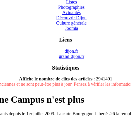
Listes
Photographies
Actualités
Découvrir Dijon
Culture générale
Joomla
Liens
dijon.fr
grand-dijon.fr
Statistiques
Affiche le nombre de clics des articles
: 2941491
ciennes et ne sont peut-être plus à jour. Pensez à vérifier les informations
ne Campus n'est plus
ts depuis le 1er juillet 2009. La carte Bourgogne Liberté -26 la rempl