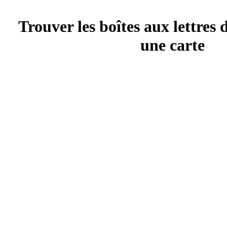
Trouver les boîtes aux lettres 
une carte
Les boîtes aux lettres sont disséminées dans toute la ville, voici une f
aux lettres les plus proches de chez vous.
Lire la suite...
Roller Marathon de 
Le Roller Marathon de Dijon est une étape de la coupe du monde de Ro
dimanche 14 juin 2009.
Lire la suite...
Le Dauphiné Libéré à