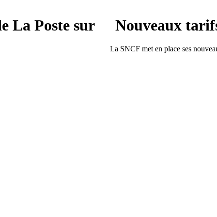
de La Poste sur
Nouveaux tari
La SNCF met en place ses nouveaux
onctionnalité pour trouver les boîtes
Lire la suite...
Dijon
Ça y est ! Les beaux jours sont là, 
comme chaque année depuis 2004. S
tous afin de créer un espace de déte
ller. Il se déroule à Dijon le
Tous les dijonnaises et dijonnais po
prélasser au soleil.
Lire la suite...
 Dijon