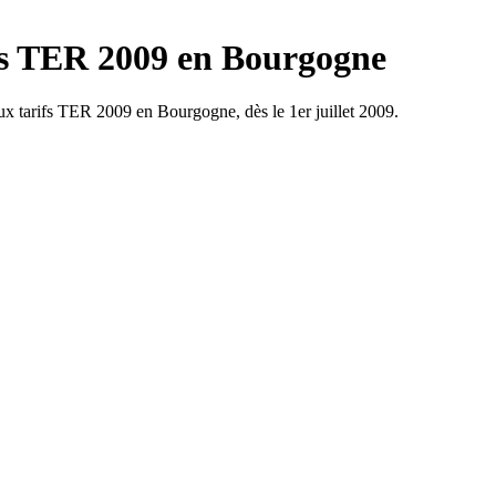
fs TER 2009 en Bourgogne
 tarifs TER 2009 en Bourgogne, dès le 1er juillet 2009.
Dijon plage
et la désormais traditionnelle
plage de Dijon
vous offre son sable,
ur le modèle de Paris plage, la bordure du lac est aménagée pour
nte qui sera apprécié.
urront passer d'agréables moments sur le sable fin - se reposer, se