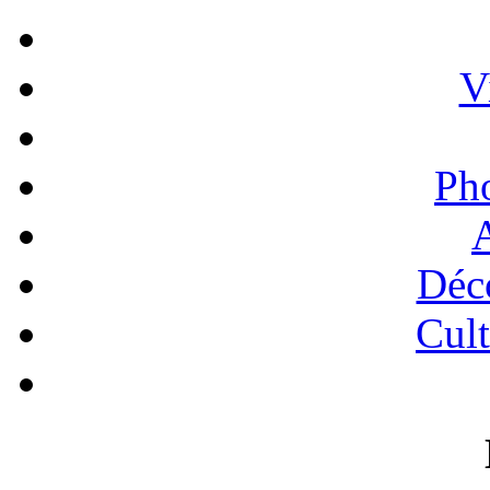
V
Ph
A
Déc
Cult