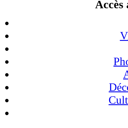
Accès 
V
Ph
A
Déc
Cult