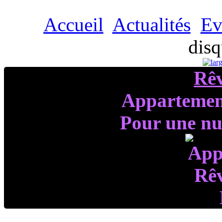
Accueil
Actualités
Ev
disq
Rê
Appartemen
Pour une nui